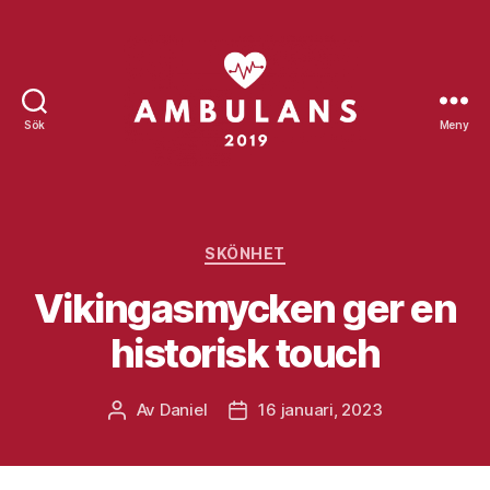
Sök
Meny
Ambulans2019.se
Kategorier
SKÖNHET
Vikingasmycken ger en
historisk touch
Av
Daniel
16 januari, 2023
Inläggsförfattare
Inläggsdatum