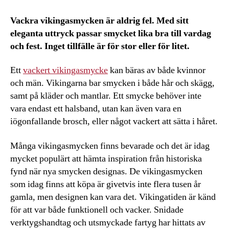
Vackra vikingasmycken är aldrig fel. Med sitt
eleganta uttryck passar smycket lika bra till vardag
och fest. Inget tillfälle är för stor eller för litet.
Ett
vackert vikingasmycke
kan bäras av både kvinnor
och män. Vikingarna bar smycken i både hår och skägg,
samt på kläder och mantlar. Ett smycke behöver inte
vara endast ett halsband, utan kan även vara en
iögonfallande brosch, eller något vackert att sätta i håret.
Många vikingasmycken finns bevarade och det är idag
mycket populärt att hämta inspiration från historiska
fynd när nya smycken designas. De vikingasmycken
som idag finns att köpa är givetvis inte flera tusen år
gamla, men designen kan vara det. Vikingatiden är känd
för att var både funktionell och vacker. Snidade
verktygshandtag och utsmyckade fartyg har hittats av